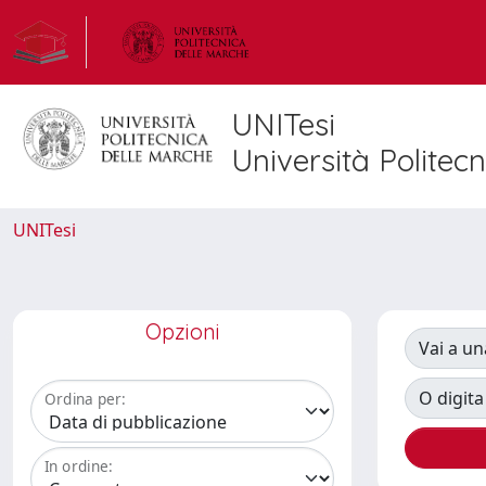
UNITesi
Università Politec
UNITesi
Opzioni
Vai a un
O digita
Ordina per:
In ordine: