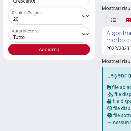
Mostrati risul
Risultati/Pagina
Autori/Record:
Algoritmi
morbo di
2022/2023
Mostrati risul
Legenda
file ad 
file dis
file disp
file disp
file sot
nessun f