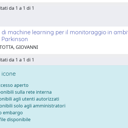
tati da 1 a 1 di 1
 di machine learning per il monitoraggio in ambit
 Parkinson
 TOTTA, GIOVANNI
tati da 1 a 1 di 1
 icone
accesso aperto
ponibili sulla rete interna
onibili agli utenti autorizzati
onibili solo agli amministratori
to embargo
ile disponibile