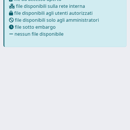
file disponibili sulla rete interna
file disponibili agli utenti autorizzati
file disponibili solo agli amministratori
file sotto embargo
nessun file disponibile
Powered by UNITESI
-
about
UNITESI
-
Utilizzo dei cookie
-
Copyright © 2026
Privacy
-
Area riservata