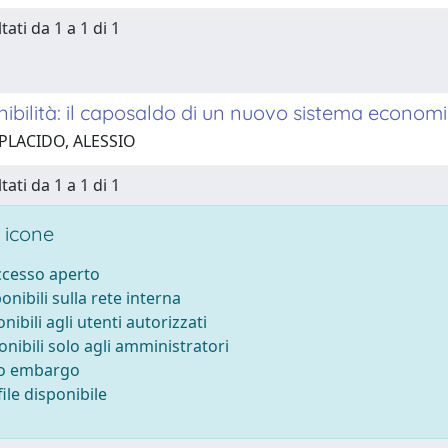
tati da 1 a 1 di 1
ibilità: il caposaldo di un nuovo sistema econom
 PLACIDO, ALESSIO
tati da 1 a 1 di 1
 icone
accesso aperto
ponibili sulla rete interna
onibili agli utenti autorizzati
onibili solo agli amministratori
to embargo
ile disponibile