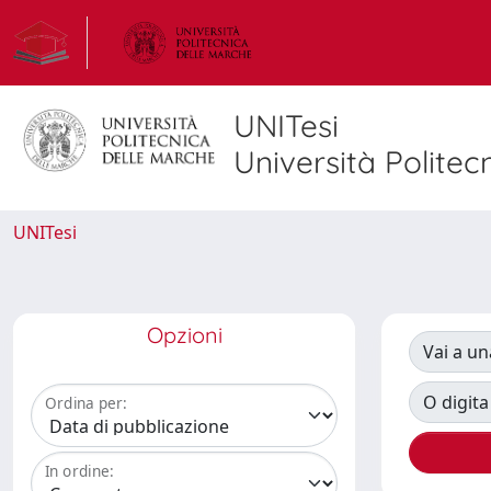
UNITesi
Università Politec
UNITesi
Opzioni
Vai a un
O digita
Ordina per:
In ordine: