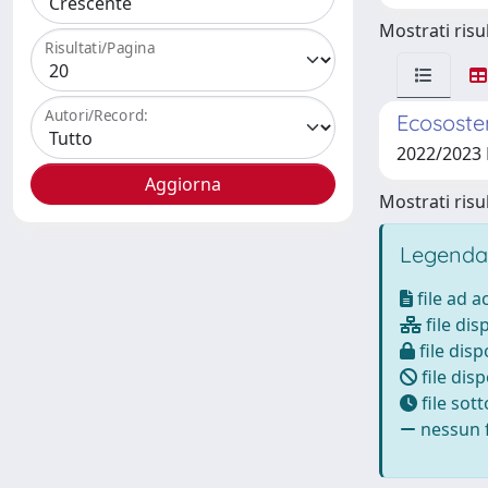
Mostrati risul
Risultati/Pagina
Autori/Record:
Ecososten
2022/2023
Mostrati risul
Legenda
file ad 
file dis
file disp
file disp
file sot
nessun f