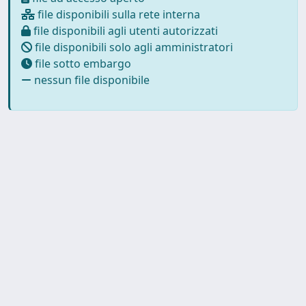
file disponibili sulla rete interna
file disponibili agli utenti autorizzati
file disponibili solo agli amministratori
file sotto embargo
nessun file disponibile
Powered by UNITESI
-
about
UNITESI
-
Utilizzo dei cookie
-
Copyright © 2026
Privacy
-
Area riservata