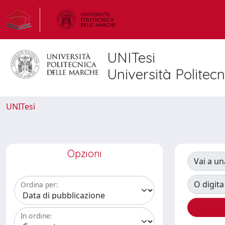
UNITesi
Università Politec
UNITesi
Opzioni
Vai a un
O digita
Ordina per:
In ordine: