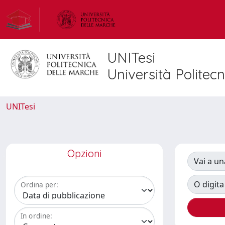
UNITesi
Università Politec
UNITesi
Opzioni
Vai a un
O digita
Ordina per:
In ordine: