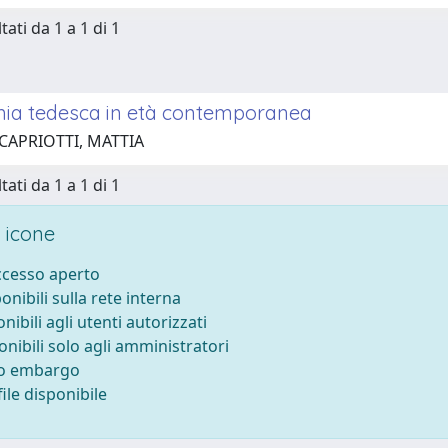
tati da 1 a 1 di 1
ia tedesca in età contemporanea
 CAPRIOTTI, MATTIA
tati da 1 a 1 di 1
 icone
accesso aperto
ponibili sulla rete interna
onibili agli utenti autorizzati
onibili solo agli amministratori
to embargo
ile disponibile