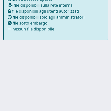
file disponibili sulla rete interna
file disponibili agli utenti autorizzati
file disponibili solo agli amministratori
file sotto embargo
nessun file disponibile
Powered by UNITESI
-
about
UNITESI
-
Utilizzo dei cookie
-
Copyright © 2026
Privacy
-
Area riservata