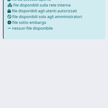
file disponibili sulla rete interna
file disponibili agli utenti autorizzati
file disponibili solo agli amministratori
file sotto embargo
nessun file disponibile
Powered by UNITESI
-
about
UNITESI
-
Utilizzo dei cookie
-
Copyright © 2026
Privacy
-
Area riservata