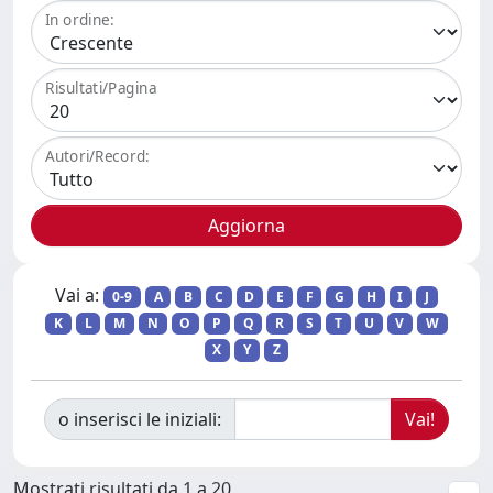
In ordine:
Risultati/Pagina
Autori/Record:
Vai a:
0-9
A
B
C
D
E
F
G
H
I
J
K
L
M
N
O
P
Q
R
S
T
U
V
W
X
Y
Z
o inserisci le iniziali:
Mostrati risultati da 1 a 20