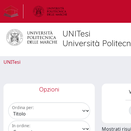
UNITesi
Università Politec
UNITesi
Opzioni
V
Ordina per:
In ordine:
Mostrati risul