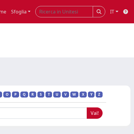
me
Sfoglia
IT
O
P
Q
R
S
T
U
V
W
X
Y
Z