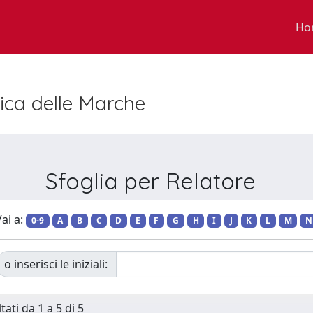
Ho
nica delle Marche
Sfoglia per Relatore
ai a:
0-9
A
B
C
D
E
F
G
H
I
J
K
L
M
N
o inserisci le iniziali:
tati da 1 a 5 di 5