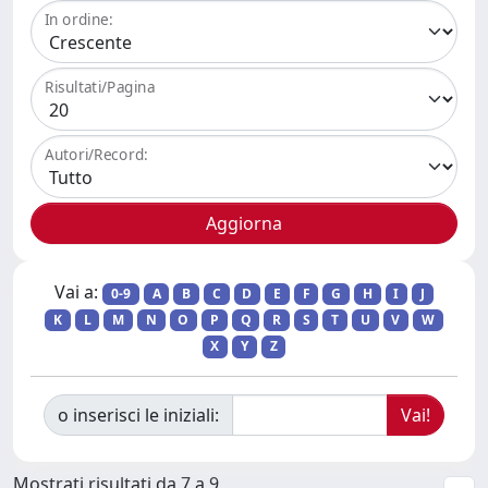
In ordine:
Risultati/Pagina
Autori/Record:
Vai a:
0-9
A
B
C
D
E
F
G
H
I
J
K
L
M
N
O
P
Q
R
S
T
U
V
W
X
Y
Z
o inserisci le iniziali:
Mostrati risultati da 7 a 9