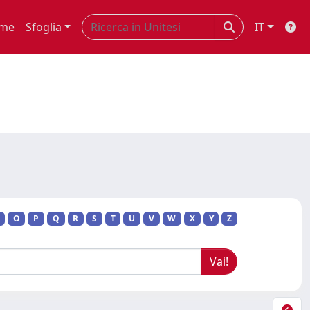
me
Sfoglia
IT
O
P
Q
R
S
T
U
V
W
X
Y
Z