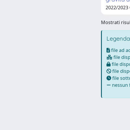
2022/2023
Mostrati risul
Legenda
file ad 
file dis
file disp
file disp
file sot
nessun f