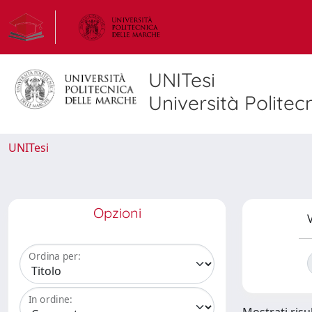
UNITesi
Università Politec
UNITesi
Opzioni
V
Ordina per:
In ordine: