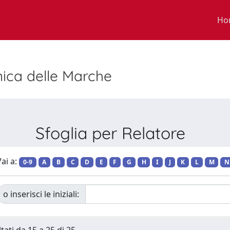
Ho
nica delle Marche
Sfoglia per Relatore
ai a:
0-9
A
B
C
D
E
F
G
H
I
J
K
L
M
N
o inserisci le iniziali: