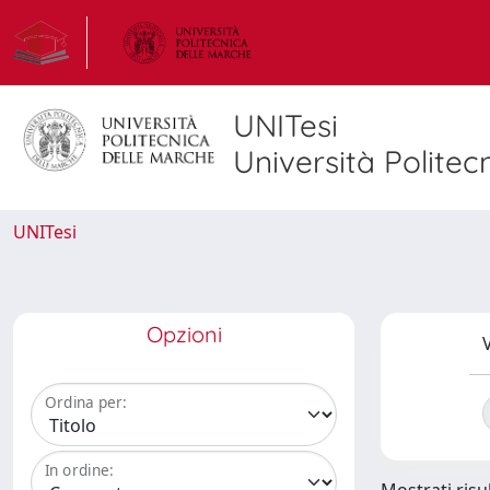
UNITesi
Università Politec
UNITesi
Opzioni
V
Ordina per:
In ordine: