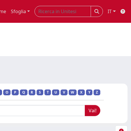
me
Sfoglia
IT
O
P
Q
R
S
T
U
V
W
X
Y
Z