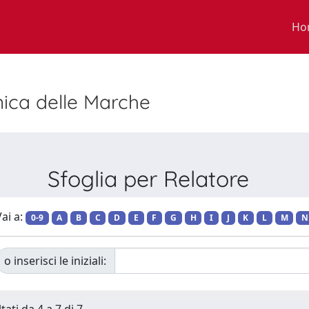
Ho
nica delle Marche
Sfoglia per Relatore
ai a:
0-9
A
B
C
D
E
F
G
H
I
J
K
L
M
N
o inserisci le iniziali: