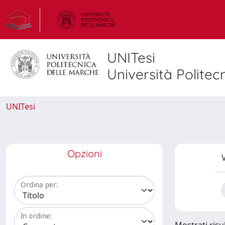
UNITesi
Università Politec
UNITesi
Opzioni
V
Ordina per:
In ordine: