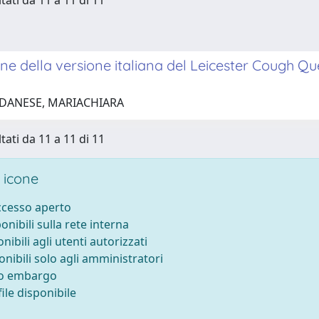
tati da 11 a 11 di 11
ne della versione italiana del Leicester Cough Ques
 DANESE, MARIACHIARA
tati da 11 a 11 di 11
 icone
accesso aperto
ponibili sulla rete interna
onibili agli utenti autorizzati
onibili solo agli amministratori
to embargo
ile disponibile