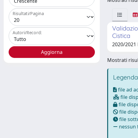
Mostrati risul
Risultati/Pagina
Validazio
Autori/Record:
Cistica
2020/2021
Mostrati risul
Legenda
file ad 
file dis
file disp
file disp
file sot
nessun f