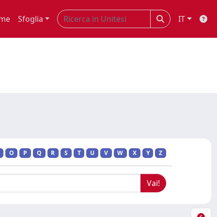
me
Sfoglia
IT
O
P
Q
R
S
T
U
V
W
X
Y
Z