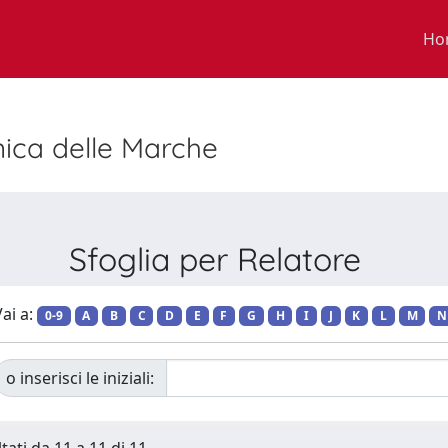
Ho
nica delle Marche
Sfoglia per Relatore
ai a:
0-9
A
B
C
D
E
F
G
H
I
J
K
L
M
N
o inserisci le iniziali: