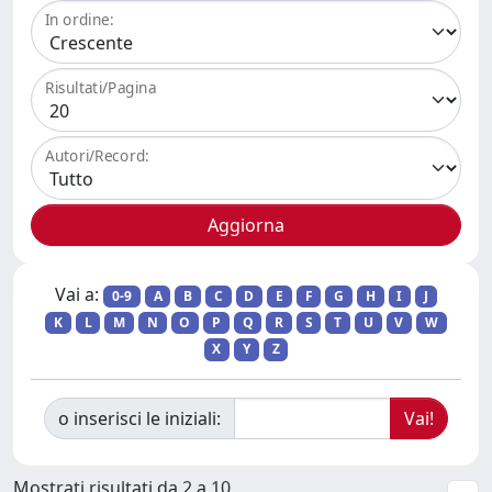
In ordine:
Risultati/Pagina
Autori/Record:
Vai a:
0-9
A
B
C
D
E
F
G
H
I
J
K
L
M
N
O
P
Q
R
S
T
U
V
W
X
Y
Z
o inserisci le iniziali:
Mostrati risultati da 2 a 10