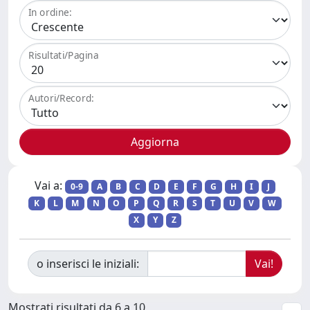
In ordine:
Risultati/Pagina
Autori/Record:
Vai a:
0-9
A
B
C
D
E
F
G
H
I
J
K
L
M
N
O
P
Q
R
S
T
U
V
W
X
Y
Z
o inserisci le iniziali:
Mostrati risultati da 6 a 10