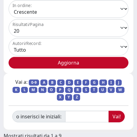
In ordine:
Risultati/Pagina
Autori/Record:
Vai a:
0-9
A
B
C
D
E
F
G
H
I
J
K
L
M
N
O
P
Q
R
S
T
U
V
W
X
Y
Z
o inserisci le iniziali:
Mostrati risultati da 1 a 9