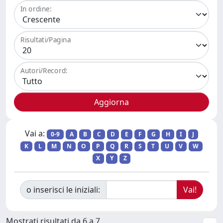
In ordine:
Risultati/Pagina
Autori/Record:
Vai a:
0-9
A
B
C
D
E
F
G
H
I
J
K
L
M
N
O
P
Q
R
S
T
U
V
W
X
Y
Z
o inserisci le iniziali:
Mostrati risultati da 6 a 7