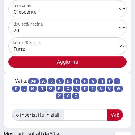
In ordine:
Risultati/Pagina
Autori/Record:
Vai a:
0-9
A
B
C
D
E
F
G
H
I
J
K
L
M
N
O
P
Q
R
S
T
U
V
W
X
Y
Z
o inserisci le iniziali:
Mostrati risultati da 51 a