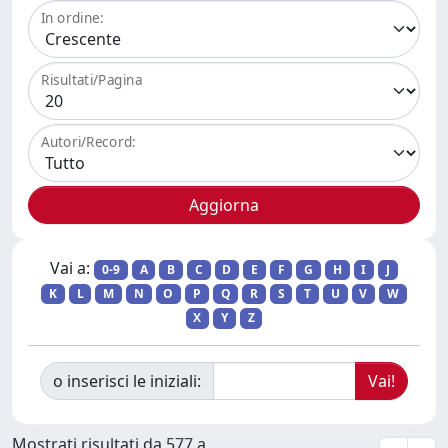
In ordine:
Risultati/Pagina
Autori/Record:
Vai a:
0-9
A
B
C
D
E
F
G
H
I
J
K
L
M
N
O
P
Q
R
S
T
U
V
W
X
Y
Z
o inserisci le iniziali:
Mostrati risultati da 577 a