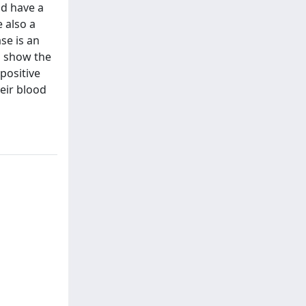
ld have a
 also a
se is an
o show the
positive
heir blood