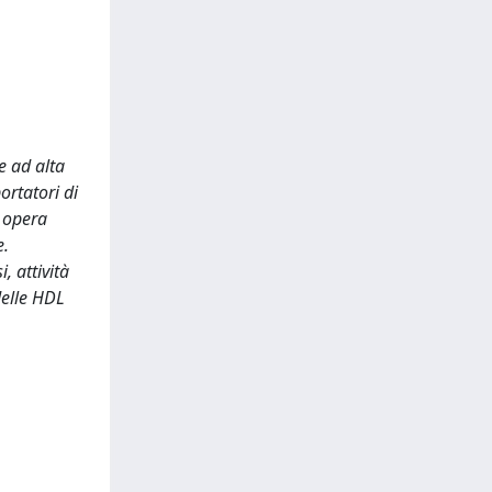
e ad alta
ortatori di
d opera
e.
, attività
delle HDL