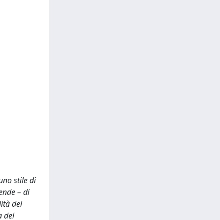
no stile di
ende – di
ità del
a del