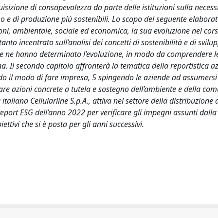
isizione di consapevolezza da parte delle istituzioni sulla necessi
mo e di produzione più sostenibili. Lo scopo del seguente elaborat
ioni, ambientale, sociale ed economica, la sua evoluzione nel cors
anto incentrato sull’analisi dei concetti di sostenibilità e di svilu
he ne hanno determinato l’evoluzione, in modo da comprendere le
a. Il secondo capitolo affronterà la tematica della reportistica a
ndo il modo di fare impresa, 5 spingendo le aziende ad assumersi
zzare azioni concrete a tutela e sostegno dell’ambiente e della comu
 italiana Cellularline S.p.A., attiva nel settore della distribuzione 
 report ESG dell’anno 2022 per verificare gli impegni assunti dalla
iettivi che si è posta per gli anni successivi.