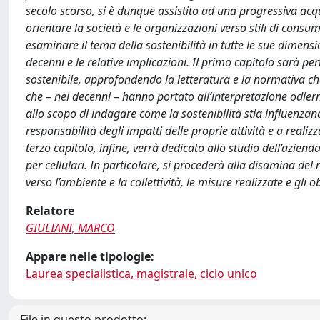
secolo scorso, si è dunque assistito ad una progressiva acqu
orientare la società e le organizzazioni verso stili di consu
esaminare il tema della sostenibilità in tutte le sue dimens
decenni e le relative implicazioni. Il primo capitolo sarà pert
sostenibile, approfondendo la letteratura e la normativa c
che – nei decenni – hanno portato all’interpretazione odiern
allo scopo di indagare come la sostenibilità stia influenza
responsabilità degli impatti delle proprie attività e a reali
terzo capitolo, infine, verrà dedicato allo studio dell’azienda
per cellulari. In particolare, si procederà alla disamina del
verso l’ambiente e la collettività, le misure realizzate e gli ob
Relatore
GIULIANI, MARCO
Appare nelle tipologie:
Laurea specialistica, magistrale, ciclo unico
File in questo prodotto: