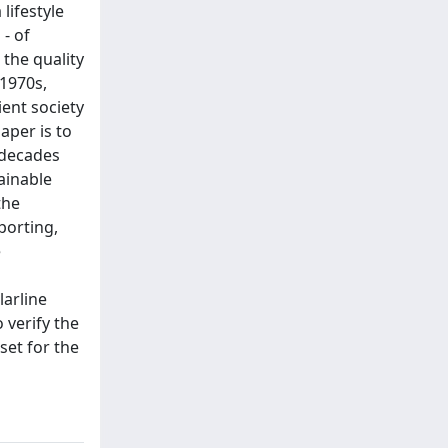
lifestyle
- of
 the quality
 1970s,
ient society
aper is to
e decades
tainable
the
porting,
e
larline
o verify the
et for the