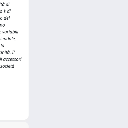
tà di
o è di
o dei
ppo
 variabili
ziendale,
 la
nità. Il
di accessori
 società