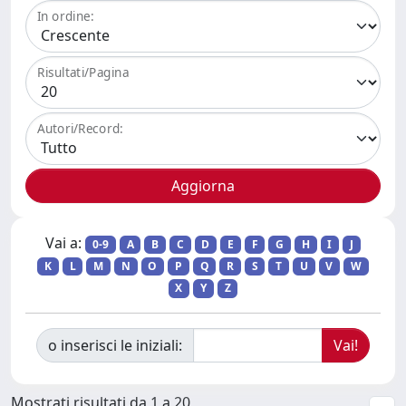
In ordine:
Risultati/Pagina
Autori/Record:
Vai a:
0-9
A
B
C
D
E
F
G
H
I
J
K
L
M
N
O
P
Q
R
S
T
U
V
W
X
Y
Z
o inserisci le iniziali:
Mostrati risultati da 1 a 20