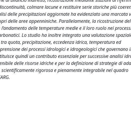
che di bilancio indiretto, ricostruzione mediante stazioni di riferi
scontinuità, colmare lacune e restituire serie storiche più coeren
alisi delle precipitazioni aggiornate ha evidenziato una marcata v
ropri delle aree appenniniche. Parallelamente, la ricostruzione de
l’andamento delle temperature medie e il loro ruolo nei processi
carbonatici. Lo studio ha inoltre integrato una valutazione spazia
ve tra quota, precipitazione, eccedenza idrica, temperatura ed
mprensione dei processi idrologici e idrogeologici che governano i
tituisce quindi un contributo essenziale per successive analisi idr
enibile delle risorse idriche e per la definizione di strategie di a
a, scientificamente rigorosa e pienamente integrabile nel quadro
CARG.