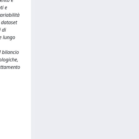
mento e
ti e
ariabilità
l dataset
 di
le lungo
l bilancio
ologiche,
dattamento