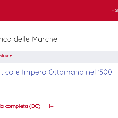
Ho
nica delle Marche
sitario
iatico e Impero Ottomano nel '500
a completa (DC)