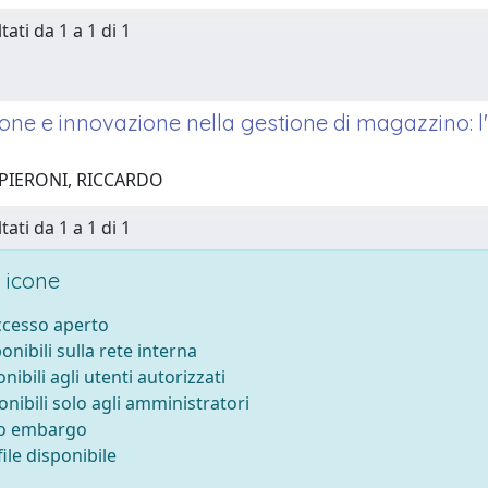
tati da 1 a 1 di 1
one e innovazione nella gestione di magazzino: l
 PIERONI, RICCARDO
tati da 1 a 1 di 1
 icone
accesso aperto
ponibili sulla rete interna
onibili agli utenti autorizzati
onibili solo agli amministratori
to embargo
ile disponibile