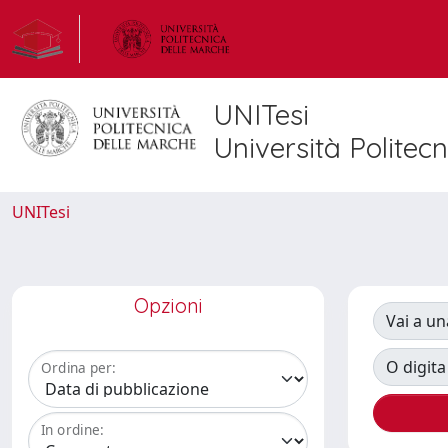
UNITesi
Università Politec
UNITesi
Opzioni
Vai a un
O digita
Ordina per:
In ordine: