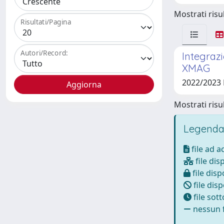
Mostrati risul
Risultati/Pagina
Autori/Record:
Integrazi
XMAG
2022/2023
Mostrati risul
Legenda
file ad 
file dis
file disp
file disp
file sot
nessun f