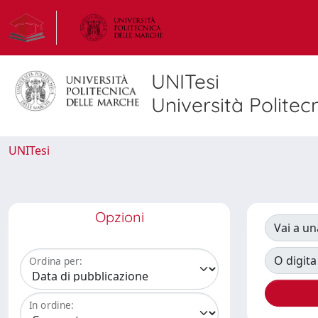
UNITesi
Università Politec
UNITesi
Opzioni
Vai a un
O digita
Ordina per:
In ordine: