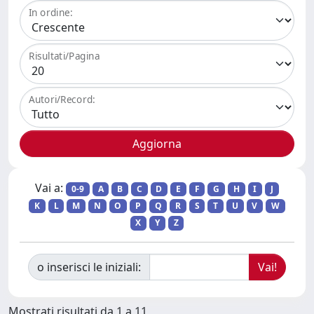
In ordine:
Risultati/Pagina
Autori/Record:
Vai a:
0-9
A
B
C
D
E
F
G
H
I
J
K
L
M
N
O
P
Q
R
S
T
U
V
W
X
Y
Z
o inserisci le iniziali:
Mostrati risultati da 1 a 11