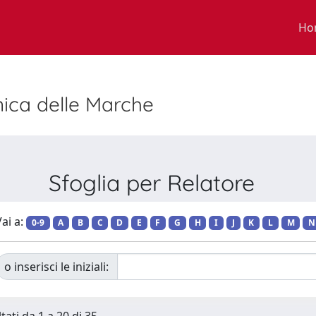
Ho
nica delle Marche
Sfoglia per Relatore
ai a:
0-9
A
B
C
D
E
F
G
H
I
J
K
L
M
N
o inserisci le iniziali: