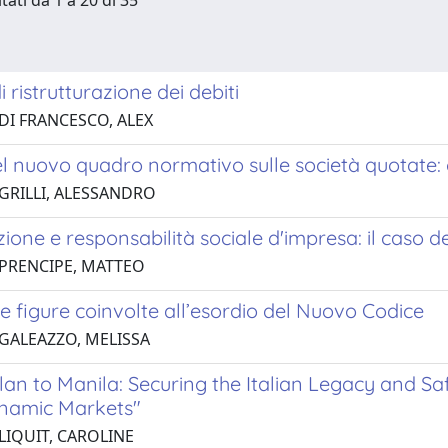
tati da 1 a 20 di 35
i ristrutturazione dei debiti
 DI FRANCESCO, ALEX
del nuovo quadro normativo sulle società quotate
 GRILLI, ALESSANDRO
one e responsabilità sociale d'impresa: il caso 
 PRENCIPE, MATTEO
: le figure coinvolte all’esordio del Nuovo Codice
 GALEAZZO, MELISSA
an to Manila: Securing the Italian Legacy and Saf
ynamic Markets"
LIQUIT, CAROLINE