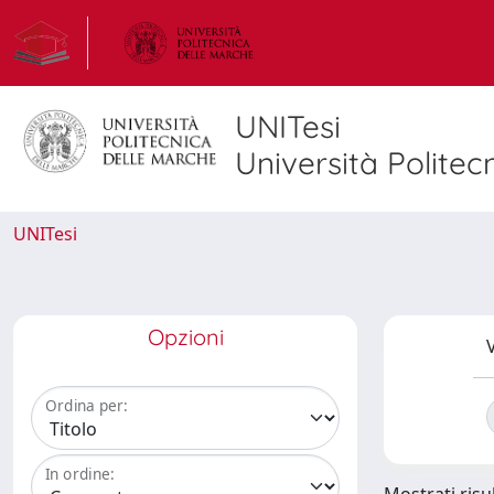
UNITesi
Università Politec
UNITesi
Opzioni
V
Ordina per:
In ordine: