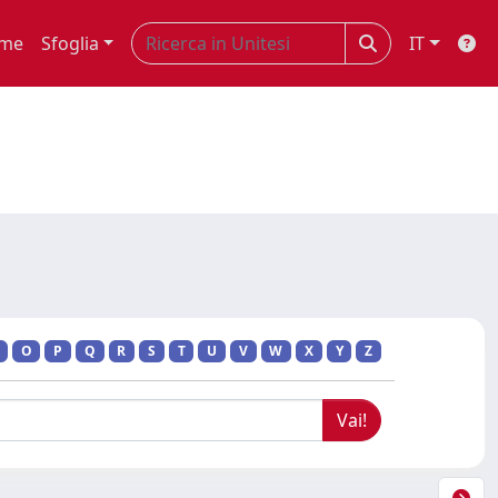
me
Sfoglia
IT
O
P
Q
R
S
T
U
V
W
X
Y
Z