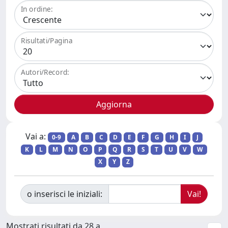
In ordine:
Risultati/Pagina
Autori/Record:
Vai a:
0-9
A
B
C
D
E
F
G
H
I
J
K
L
M
N
O
P
Q
R
S
T
U
V
W
X
Y
Z
o inserisci le iniziali:
Mostrati risultati da 28 a