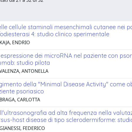
tati da 21 a 32 di 32
elle cellule staminali mesenchimali cutanee nei pa
fodiesterasi 4: studio clinico sperimentale
 KAJA, ENDRIO
di espressione dei microRNA nel paziente con pso
umab: studio pilota
 VALENZA, ANTONELLA
imento della "Minimal Disease Activity" come obi
ziente psoriasico
 BRAGA, CARLOTTA
ll'ultrasonografia ad alta frequenza nella valut
sus-host disease di tipo sclerodermiforme: studio
 GIANESSI, FEDERICO