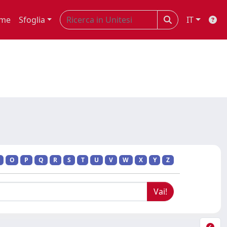
me
Sfoglia
IT
O
P
Q
R
S
T
U
V
W
X
Y
Z