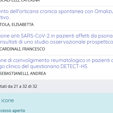
SCALPELLI, CATERINA
to dell'orticaria cronica spontanea con Omalizuma
ivo.
TOLA, ELISABETTA
one anti SARS-CoV-2 in pazienti affetti da psori
: risultati di uno studio osservazionale prospettic
 CARDINALI, FRANCESCO
one di coinvolgimento reumatologico in pazienti 
go clinico del questionario DETECT-HS
 SEBASTIANELLI, ANDREA
tati da 21 a 32 di 32
 icone
accesso aperto