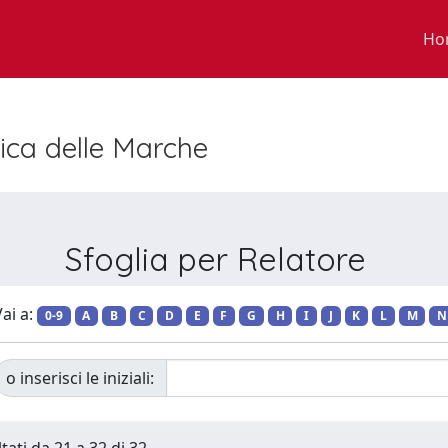
Ho
nica delle Marche
Sfoglia per Relatore
ai a:
0-9
A
B
C
D
E
F
G
H
I
J
K
L
M
N
o inserisci le iniziali: