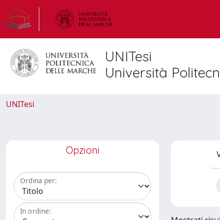
UNITesi
Università Politec
UNITesi
Opzioni
V
Ordina per:
In ordine: