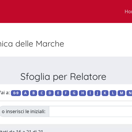
Ho
nica delle Marche
Sfoglia per Relatore
ai a:
0-9
A
B
C
D
E
F
G
H
I
J
K
L
M
N
o inserisci le iniziali: