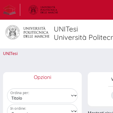
UNITesi
Università Politec
UNITesi
Opzioni
V
Ordina per:
In ordine: