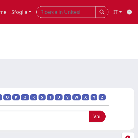
me
Sfoglia
IT
O
P
Q
R
S
T
U
V
W
X
Y
Z