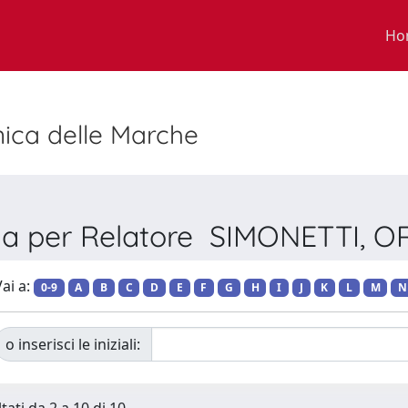
Ho
nica delle Marche
ia per Relatore SIMONETTI, 
ai a:
0-9
A
B
C
D
E
F
G
H
I
J
K
L
M
N
o inserisci le iniziali: