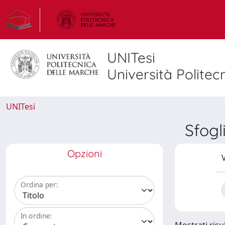
UNITesi
Università Politec
UNITesi
Sfogl
Opzioni
V
Ordina per:
In ordine: