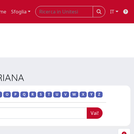
me
Sfoglia
IT
ORIANA
O
P
Q
R
S
T
U
V
W
X
Y
Z