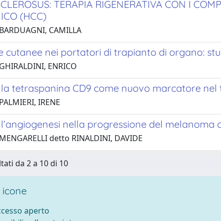
SCLEROSUS: TERAPIA RIGENERATIVA CON I COMPL
ICO (HCC)
 BARDUAGNI, CAMILLA
 cutanee nei portatori di trapianto di organo: s
 GHIRALDINI, ENRICO
lla tetraspanina CD9 come nuovo marcatore nel 
PALMIERI, IRENE
ll’angiogenesi nella progressione del melanoma
 MENGARELLI detto RINALDINI, DAVIDE
tati da 2 a 10 di 10
 icone
accesso aperto