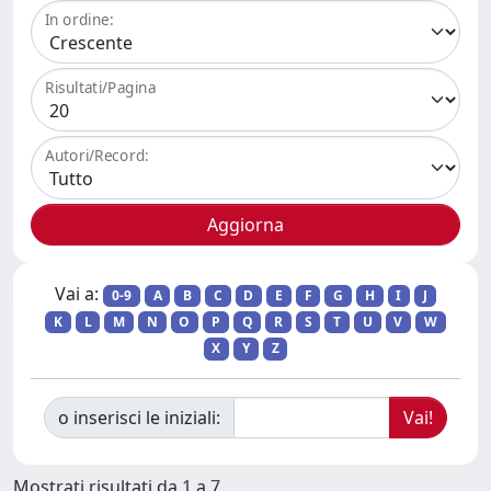
In ordine:
Risultati/Pagina
Autori/Record:
Vai a:
0-9
A
B
C
D
E
F
G
H
I
J
K
L
M
N
O
P
Q
R
S
T
U
V
W
X
Y
Z
o inserisci le iniziali:
Mostrati risultati da 1 a 7