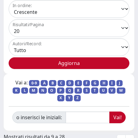
In ordine:
Risultati/Pagina
Autori/Record:
Vai a:
0-9
A
B
C
D
E
F
G
H
I
J
K
L
M
N
O
P
Q
R
S
T
U
V
W
X
Y
Z
o inserisci le iniziali:
Mostrati risultati da 9 a 28