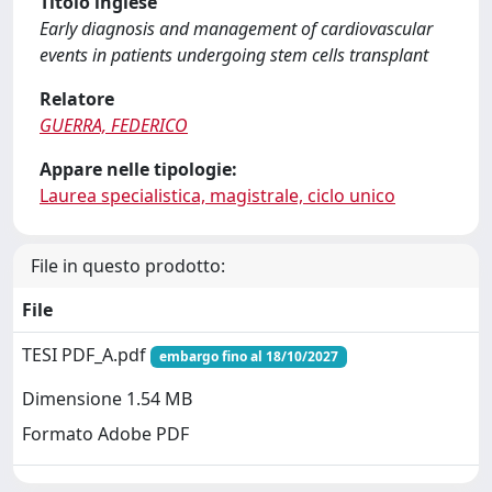
Titolo inglese
Early diagnosis and management of cardiovascular
events in patients undergoing stem cells transplant
Relatore
GUERRA, FEDERICO
Appare nelle tipologie:
Laurea specialistica, magistrale, ciclo unico
File in questo prodotto:
File
TESI PDF_A.pdf
embargo fino al 18/10/2027
Dimensione 1.54 MB
Formato Adobe PDF