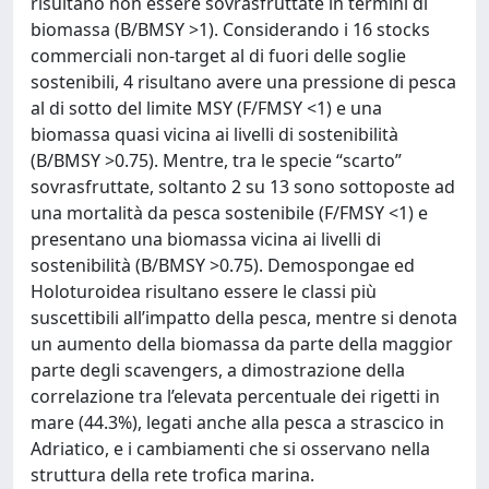
risultano non essere sovrasfruttate in termini di
biomassa (B/BMSY >1). Considerando i 16 stocks
commerciali non-target al di fuori delle soglie
sostenibili, 4 risultano avere una pressione di pesca
al di sotto del limite MSY (F/FMSY <1) e una
biomassa quasi vicina ai livelli di sostenibilità
(B/BMSY >0.75). Mentre, tra le specie “scarto”
sovrasfruttate, soltanto 2 su 13 sono sottoposte ad
una mortalità da pesca sostenibile (F/FMSY <1) e
presentano una biomassa vicina ai livelli di
sostenibilità (B/BMSY >0.75). Demospongae ed
Holoturoidea risultano essere le classi più
suscettibili all’impatto della pesca, mentre si denota
un aumento della biomassa da parte della maggior
parte degli scavengers, a dimostrazione della
correlazione tra l’elevata percentuale dei rigetti in
mare (44.3%), legati anche alla pesca a strascico in
Adriatico, e i cambiamenti che si osservano nella
struttura della rete trofica marina.