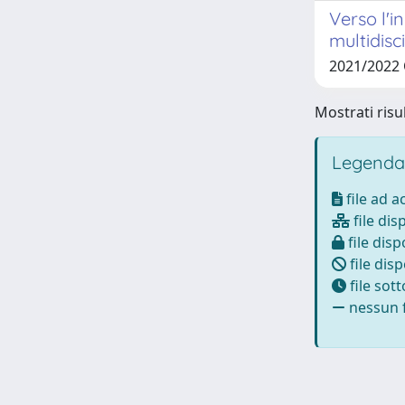
Verso l'i
multidisc
2021/2022
Mostrati risul
Legenda
file ad 
file dis
file disp
file disp
file sot
nessun f