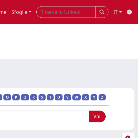
me
Sfoglia
IT
O
P
Q
R
S
T
U
V
W
X
Y
Z