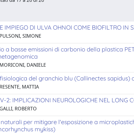
tati da 17 a 26 di 26
LE IMPIEGO DI ULVA OHNOI COME BIOFILTRO IN
 PULSONI, SIMONE
io a basse emissioni di carbonio della plastica P
 metagenomica
 MORICONI, DANIELE
fisiologica del granchio blu (Callinectes sapidus) al
 RESENTE, MATTIA
V-2: IMPLICAZIONI NEUROLOGICHE NEL LONG 
 GALLI, ROBERTO
 naturali per mitigare l'esposizione a microplasti
Oncorhynchus mykiss)