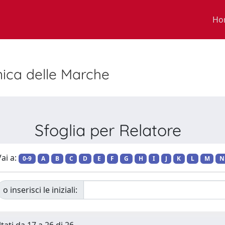
Ho
nica delle Marche
Sfoglia per Relatore
ai a:
0-9
A
B
C
D
E
F
G
H
I
J
K
L
M
N
o inserisci le iniziali: