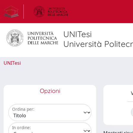
UNITesi
Università Politec
UNITesi
Opzioni
V
Ordina per:
In ordine: