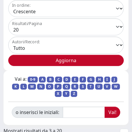
In ordine:
Risultati/Pagina
Autori/Record:
Vai a:
0-9
A
B
C
D
E
F
G
H
I
J
K
L
M
N
O
P
Q
R
S
T
U
V
W
X
Y
Z
o inserisci le iniziali:
Mostrati risultati da 3 a 20