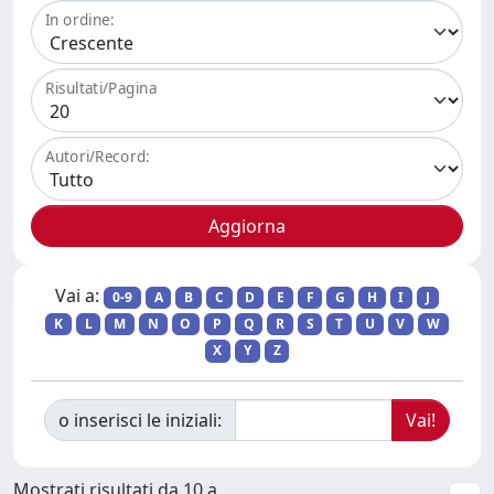
In ordine:
Risultati/Pagina
Autori/Record:
Vai a:
0-9
A
B
C
D
E
F
G
H
I
J
K
L
M
N
O
P
Q
R
S
T
U
V
W
X
Y
Z
o inserisci le iniziali:
Mostrati risultati da 10 a