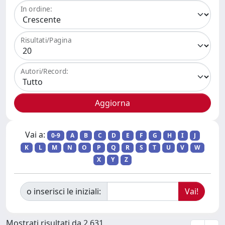
In ordine:
Risultati/Pagina
Autori/Record:
Vai a:
0-9
A
B
C
D
E
F
G
H
I
J
K
L
M
N
O
P
Q
R
S
T
U
V
W
X
Y
Z
o inserisci le iniziali:
Mostrati risultati da 2.631