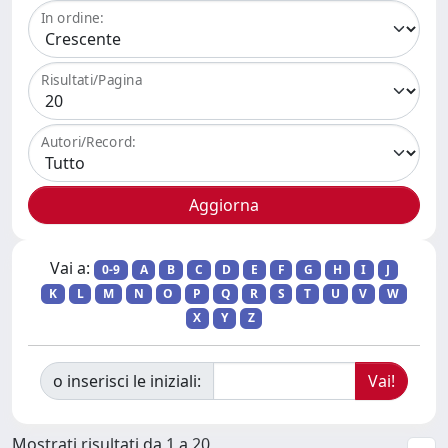
In ordine:
Risultati/Pagina
Autori/Record:
Vai a:
0-9
A
B
C
D
E
F
G
H
I
J
K
L
M
N
O
P
Q
R
S
T
U
V
W
X
Y
Z
o inserisci le iniziali:
Mostrati risultati da 1 a 20