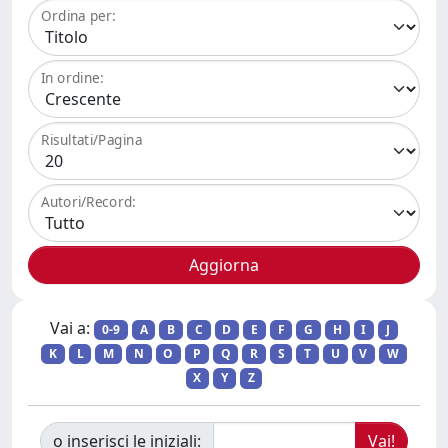
Ordina per:
In ordine:
Risultati/Pagina
Autori/Record:
Vai a:
0-9
A
B
C
D
E
F
G
H
I
J
K
L
M
N
O
P
Q
R
S
T
U
V
W
X
Y
Z
o inserisci le iniziali: