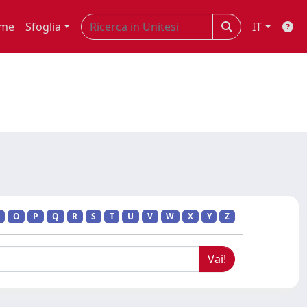
me
Sfoglia
IT
O
P
Q
R
S
T
U
V
W
X
Y
Z