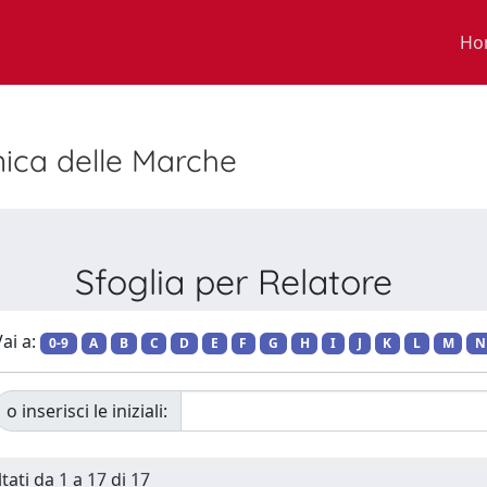
Ho
nica delle Marche
Sfoglia per Relatore
ai a:
0-9
A
B
C
D
E
F
G
H
I
J
K
L
M
N
o inserisci le iniziali:
tati da 1 a 17 di 17