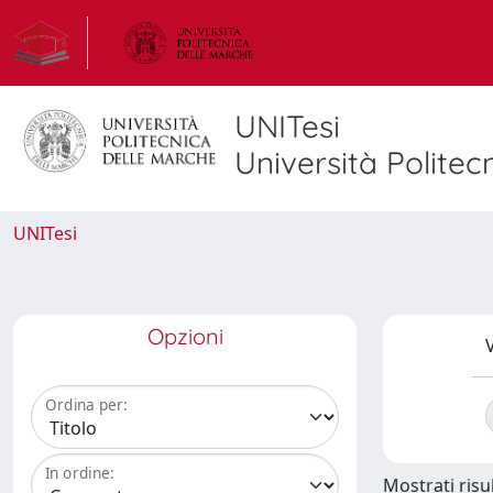
UNITesi
Università Politec
UNITesi
Opzioni
V
Ordina per:
In ordine:
Mostrati risul