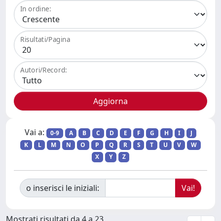
In ordine:
Risultati/Pagina
Autori/Record:
Vai a:
0-9
A
B
C
D
E
F
G
H
I
J
K
L
M
N
O
P
Q
R
S
T
U
V
W
X
Y
Z
o inserisci le iniziali:
Mostrati risultati da 4 a 23