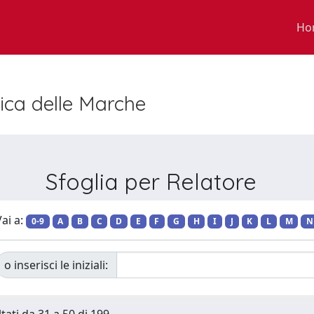
Ho
nica delle Marche
Sfoglia per Relatore
ai a:
0-9
A
B
C
D
E
F
G
H
I
J
K
L
M
N
o inserisci le iniziali: