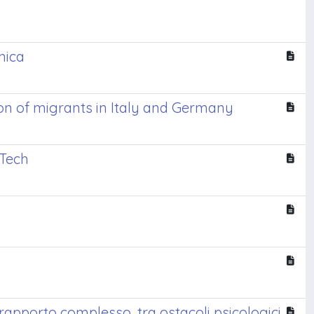
mica
ion of migrants in Italy and Germany
nTech
n rapporto complesso, tra ostacoli psicologici