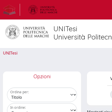
UNITesi
Università Politec
UNITesi
Opzioni
V
Ordina per:
In ordine: