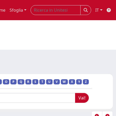
me
Sfoglia
IT
O
P
Q
R
S
T
U
V
W
X
Y
Z