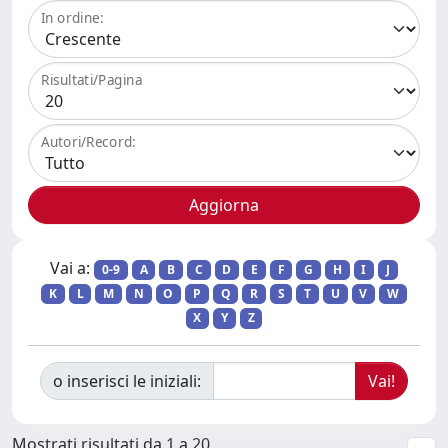
In ordine:
Risultati/Pagina
Autori/Record:
Vai a:
0-9
A
B
C
D
E
F
G
H
I
J
K
L
M
N
O
P
Q
R
S
T
U
V
W
X
Y
Z
o inserisci le iniziali:
Mostrati risultati da 1 a 20