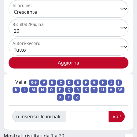
In ordine:
Risultati/Pagina
Autori/Record:
Vai a:
0-9
A
B
C
D
E
F
G
H
I
J
K
L
M
N
O
P
Q
R
S
T
U
V
W
X
Y
Z
o inserisci le iniziali:
Mostrati risultati da 1 a 20