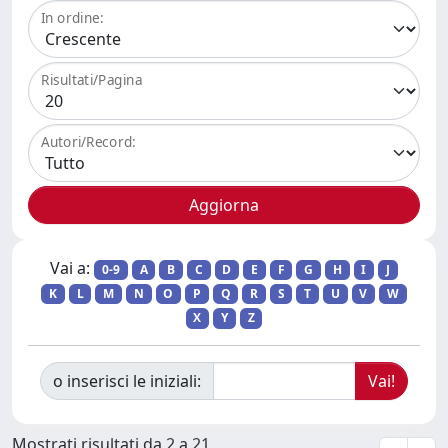
In ordine:
Risultati/Pagina
Autori/Record:
Vai a:
0-9
A
B
C
D
E
F
G
H
I
J
K
L
M
N
O
P
Q
R
S
T
U
V
W
X
Y
Z
o inserisci le iniziali:
Mostrati risultati da 2 a 21