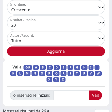
In ordine:
Risultati/Pagina
Autori/Record:
Vai a:
0-9
A
B
C
D
E
F
G
H
I
J
K
L
M
N
O
P
Q
R
S
T
U
V
W
X
Y
Z
o inserisci le iniziali:
Mostrati risultati da 26 a